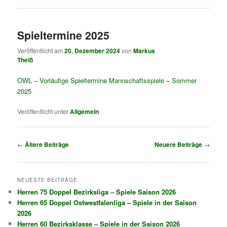
Spieltermine 2025
Veröffentlicht am
20. Dezember 2024
von
Markus
Theiß
OWL – Vorläufige Spieltermine Mannschaftsspiele – Sommer
2025
Veröffentlicht unter
Allgemein
Artikelnavigation
←
Ältere Beiträge
Neuere Beiträge
→
NEUESTE BEITRÄGE
Herren 75 Doppel Bezirksliga – Spiele Saison 2026
Herren 65 Doppel Ostwestfalenliga – Spiele in der Saison
2026
Herren 60 Bezirksklasse – Spiele in der Saison 2026