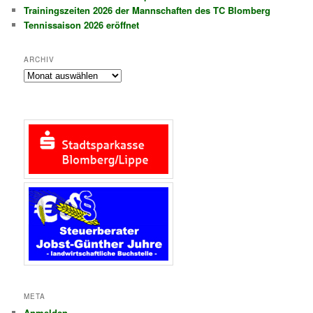
Trainingszeiten 2026 der Mannschaften des TC Blomberg
Tennissaison 2026 eröffnet
ARCHIV
A
r
c
h
i
v
META
Anmelden