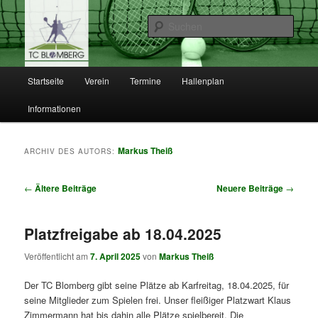
Such
TC Blomberg e.V.
Hauptmenü
Startseite
Verein
Termine
Hallenplan
Zum
Zum
Informationen
Inhalt
sekundären
wechseln
Inhalt
Markus Theiß
ARCHIV DES AUTORS:
wechseln
Artikelnavigation
←
Ältere Beiträge
Neuere Beiträge
→
Platzfreigabe ab 18.04.2025
Veröffentlicht am
7. April 2025
von
Markus Theiß
Der TC Blomberg gibt seine Plätze ab Karfreitag, 18.04.2025, für
seine Mitglieder zum Spielen frei. Unser fleißiger Platzwart Klaus
Zimmermann hat bis dahin alle Plätze spielbereit. Die