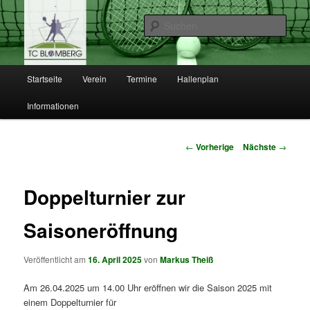
Such
TC Blomberg e.V.
Hauptmenü
Startseite
Verein
Termine
Hallenplan
Zum
Informationen
Inhalt
wechseln
Artikelnavigation
←
Vorherige
Nächste
→
Doppelturnier zur
Saisoneröffnung
Veröffentlicht am
16. April 2025
von
Markus Theiß
Am 26.04.2025 um 14.00 Uhr eröffnen wir die Saison 2025 mit
einem Doppelturnier für