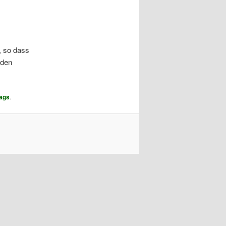
, so dass
rden
rags
.