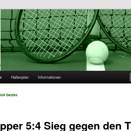
.V.
e
Hallenplan
Informationen
olf Gatzke
pper 5:4 Sieg gegen den 