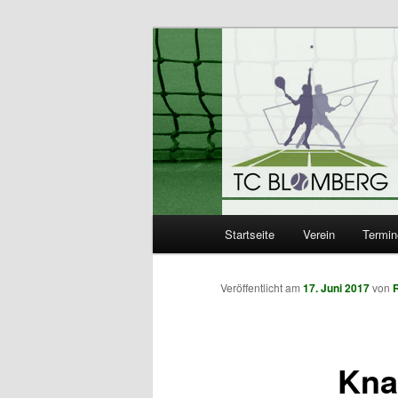
TC Blomberg e
Hauptmenü
Startseite
Verein
Termin
Zum
Inhalt
Veröffentlicht am
17. Juni 2017
von
R
wechseln
Kna